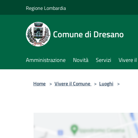
Salta al contenuto principale
Regione Lombardia
Comune di Dresano
Amministrazione
Novità
Servizi
Vivere 
Home
>
Vivere il Comune
>
Luoghi
>