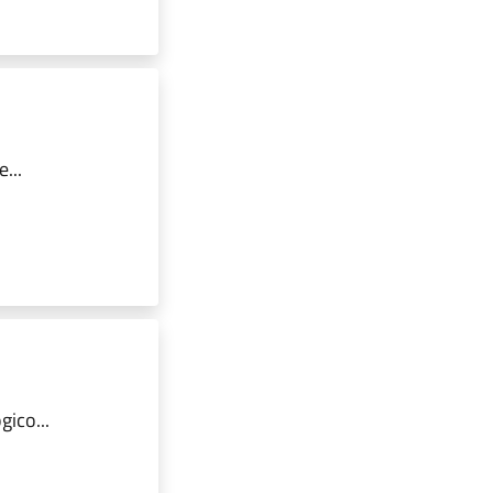
...
ico...