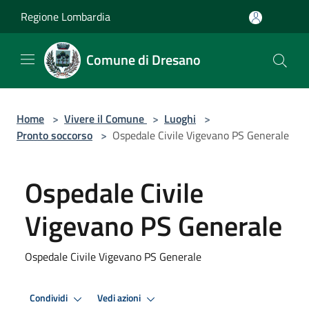
Salta al contenuto principale
Regione Lombardia
Comune di Dresano
Home
>
Vivere il Comune
>
Luoghi
>
Pronto soccorso
>
Ospedale Civile Vigevano PS Generale
Ospedale Civile
Vigevano PS Generale
Ospedale Civile Vigevano PS Generale
Condividi
Vedi azioni