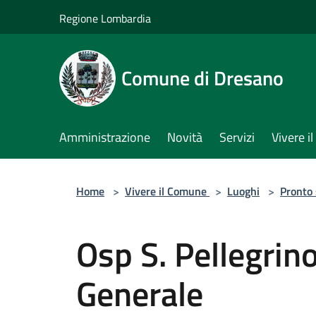
Salta al contenuto principale
Regione Lombardia
Comune di Dresano
Amministrazione
Novità
Servizi
Vivere 
Home
>
Vivere il Comune
>
Luoghi
>
Pronto
Osp S. Pellegrin
Generale