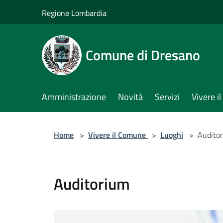
Salta al contenuto principale
Regione Lombardia
Comune di Dresano
Amministrazione
Novità
Servizi
Vivere 
Home
>
Vivere il Comune
>
Luoghi
>
Audito
Auditorium