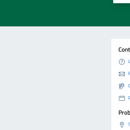
Cont
Prob