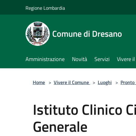
Salta al contenuto principale
Regione Lombardia
Comune di Dresano
Amministrazione
Novità
Servizi
Vivere 
Home
>
Vivere il Comune
>
Luoghi
>
Pronto
Istituto Clinico C
Generale