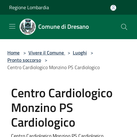
Salta al contenuto principale
Regione Lombardia
Comune di Dresano
Home
>
Vivere il Comune
>
Luoghi
>
Pronto soccorso
>
Centro Cardiologico Monzino PS Cardiologico
Centro Cardiologico
Monzino PS
Cardiologico
Centro Cardiologico Monzino PS Cardiologico