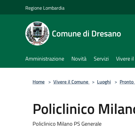
Salta al contenuto principale
Regione Lombardia
Comune di Dresano
Amministrazione
Novità
Servizi
Vivere 
Home
>
Vivere il Comune
>
Luoghi
>
Pronto
Policlinico Mila
Policlinico Milano PS Generale