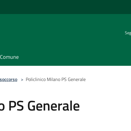
Seg
il Comune
 soccorso
>
Policlinico Milano PS Generale
no PS Generale