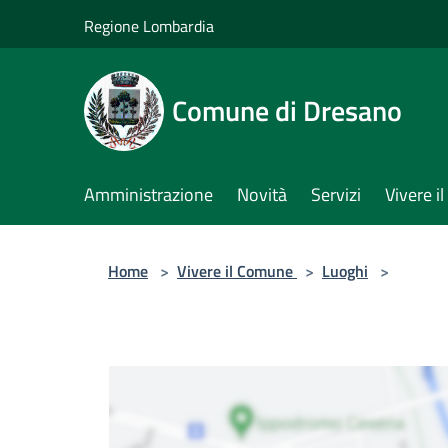
Salta al contenuto principale
Regione Lombardia
Comune di Dresano
Amministrazione
Novità
Servizi
Vivere 
Home
>
Vivere il Comune
>
Luoghi
>