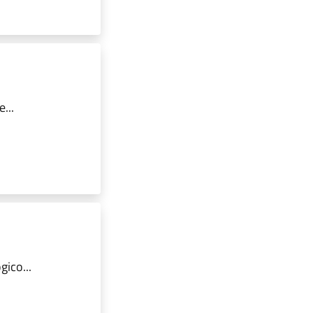
...
ico...