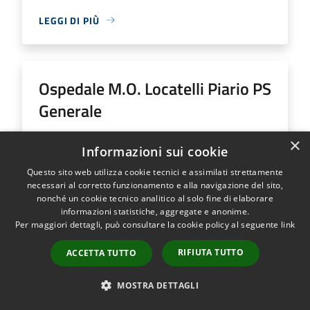
LEGGI DI PIÙ
Ospedale M.O. Locatelli Piario PS
Generale
×
Indirizzo
Via Groppino, 22
Informazioni sui cookie
Ospedale M.O. Locatelli Piario PS Generale...
Questo sito web utilizza cookie tecnici e assimilati strettamente
necessari al corretto funzionamento e alla navigazione del sito,
nonché un cookie tecnico analitico al solo fine di elaborare
informazioni statistiche, aggregate e anonime.
Per maggiori dettagli, può consultare la cookie policy al seguente
link
LEGGI DI PIÙ
RIFIUTA TUTTO
ACCETTA TUTTO
MOSTRA DETTAGLI
Ospedale SS Trinità Romano L.