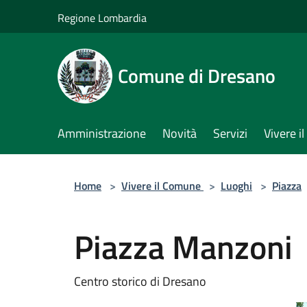
Salta al contenuto principale
Regione Lombardia
Comune di Dresano
Amministrazione
Novità
Servizi
Vivere 
Home
>
Vivere il Comune
>
Luoghi
>
Piazza
Piazza Manzoni
Centro storico di Dresano