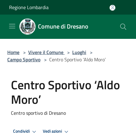
Salta al contenuto principale
Regione Lombardia
Comune di Dresano
Home
>
Vivere il Comune
>
Luoghi
>
Campo Sportivo
>
Centro Sportivo ‘Aldo Moro’
Centro Sportivo ‘Aldo
Moro’
Centro sportivo di Dresano
Condividi
Vedi azioni