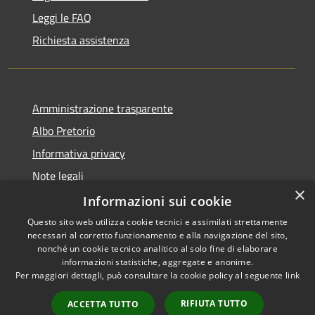
Leggi le FAQ
Richiesta assistenza
Amministrazione trasparente
Albo Pretorio
Informativa privacy
Note legali
×
Dichiarazione di accessibilità
Informazioni sui cookie
Questo sito web utilizza cookie tecnici e assimilati strettamente
necessari al corretto funzionamento e alla navigazione del sito,
nonché un cookie tecnico analitico al solo fine di elaborare
informazioni statistiche, aggregate e anonime.
RSS
Copyright © 2026 • Comune di
Per maggiori dettagli, può consultare la cookie policy al seguente
link
Accessibilità
Dresano • Powered by
Privacy
Municipium
Accesso
•
RIFIUTA TUTTO
ACCETTA TUTTO