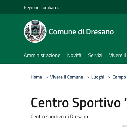
Salta al contenuto principale
Regione Lombardia
Comune di Dresano
Amministrazione
Novità
Servizi
Vivere 
Home
>
Vivere il Comune
>
Luoghi
>
Campo 
Centro Sportivo 
Centro sportivo di Dresano