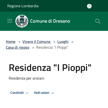
Salta al contenuto principale
Regione Lombardia
Comune di Dresano
Home
>
Vivere il Comune
>
Luoghi
>
Casa di riposo
>
Residenza "I Pioppi"
Residenza "I Pioppi"
Residenza per anziani
Condividi
Vedi azioni