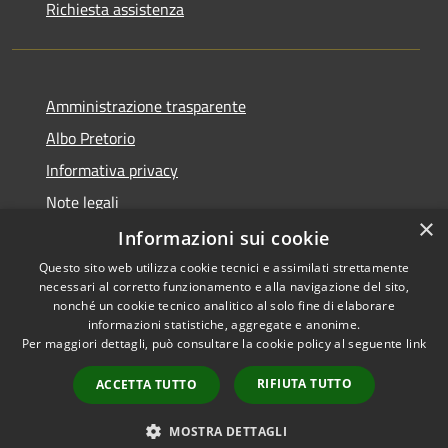
Richiesta assistenza
Amministrazione trasparente
Albo Pretorio
Informativa privacy
Note legali
×
Dichiarazione di accessibilità
Informazioni sui cookie
Questo sito web utilizza cookie tecnici e assimilati strettamente
necessari al corretto funzionamento e alla navigazione del sito,
nonché un cookie tecnico analitico al solo fine di elaborare
informazioni statistiche, aggregate e anonime.
RSS
Copyright © 2026 • Comune di
Per maggiori dettagli, può consultare la cookie policy al seguente
link
Accessibilità
Dresano • Powered by
Privacy
Municipium
Accesso
•
RIFIUTA TUTTO
ACCETTA TUTTO
Cookie
redazione
Mappa del sito
MOSTRA DETTAGLI