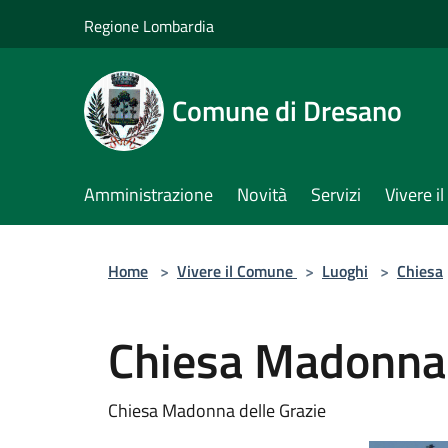
Salta al contenuto principale
Regione Lombardia
Comune di Dresano
Amministrazione
Novità
Servizi
Vivere 
Home
>
Vivere il Comune
>
Luoghi
>
Chiesa
Chiesa Madonna 
Chiesa Madonna delle Grazie