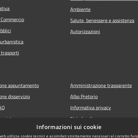
ativa
Ambiente
e Commercio
Salute, benessere e assistenza
bblici
Autorizzazioni
 urbanistica
 trasporti
ione appuntamento
Amministrazione trasparente
one disservizio
Albo Pretorio
FAQ
Informativa privacy
 assistenza
Note legali
Informazioni sui cookie
Dichiarazione di accessibilità
web utilizza cookie tecnici e assimilati strettamente necessari al corretto fu