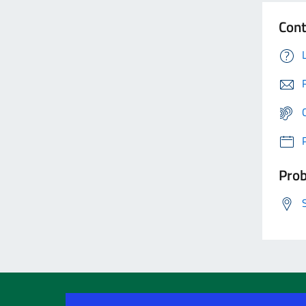
Cont
Prob