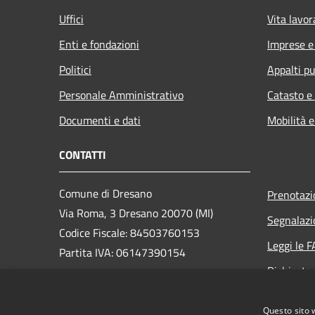
Uffici
Vita lavor
Enti e fondazioni
Imprese 
Politici
Appalti pu
Personale Amministrativo
Catasto e
Documenti e dati
Mobilità e
CONTATTI
Comune di Dresano
Prenotaz
Via Roma, 3 Dresano 20070 (MI)
Segnalazi
Codice Fiscale: 84503760153
Leggi le 
Partita IVA: 06147390154
Richiesta
PEC:
comune.dresano@pec.regione.lombardia.it
Questo sito 