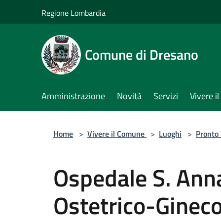
Salta al contenuto principale
Regione Lombardia
Comune di Dresano
Amministrazione
Novità
Servizi
Vivere 
Home
>
Vivere il Comune
>
Luoghi
>
Pronto
Ospedale S. An
Ostetrico-Gineco