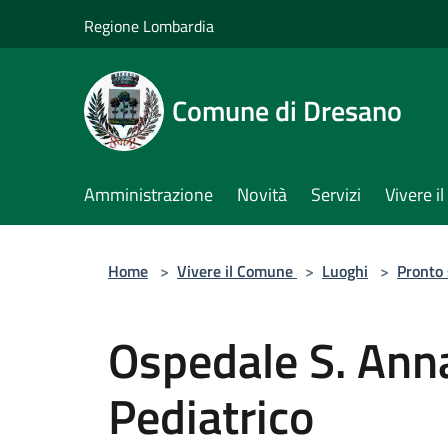
Salta al contenuto principale
Regione Lombardia
Comune di Dresano
Amministrazione
Novità
Servizi
Vivere 
Home
>
Vivere il Comune
>
Luoghi
>
Pronto
Ospedale S. An
Pediatrico