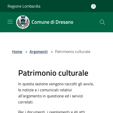
Salta al contenuto principale
Regione Lombardia
Comune di Dresano
Home
>
Argomenti
>
Patrimonio culturale
Patrimonio culturale
In questa sezione vengono raccolti gli avvisi,
le notizie e i comunicati relativi
all’argomento in questione ed i servizi
correlati.
Per i documenti, i regolamenti e gli atti