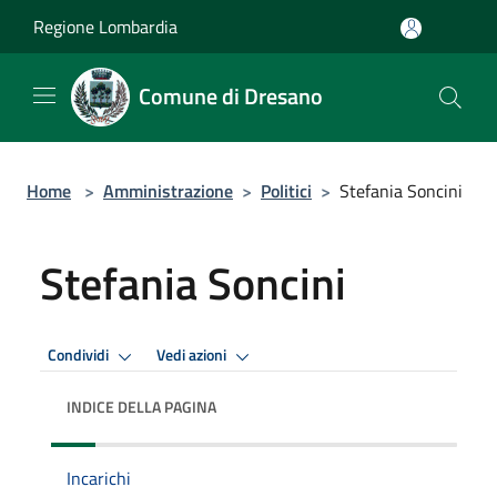
Salta al contenuto principale
Regione Lombardia
Comune di Dresano
Home
>
Amministrazione
>
Politici
>
Stefania Soncini
Stefania Soncini
Condividi
Vedi azioni
INDICE DELLA PAGINA
Incarichi