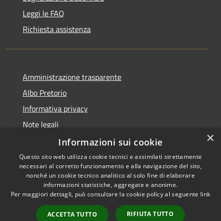
Leggi le FAQ
Richiesta assistenza
Amministrazione trasparente
Albo Pretorio
Informativa privacy
Note legali
×
Dichiarazione di accessibilità
Informazioni sui cookie
Questo sito web utilizza cookie tecnici e assimilati strettamente
necessari al corretto funzionamento e alla navigazione del sito,
nonché un cookie tecnico analitico al solo fine di elaborare
informazioni statistiche, aggregate e anonime.
RSS
Copyright © 2026 • Comune di
Per maggiori dettagli, può consultare la cookie policy al seguente
link
Accessibilità
Dresano • Powered by
Privacy
Municipium
Accesso
•
RIFIUTA TUTTO
ACCETTA TUTTO