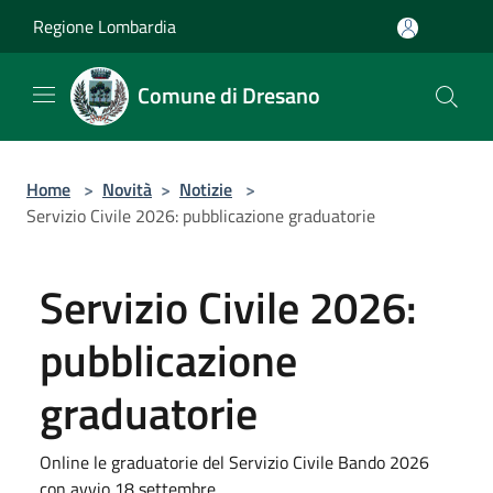
Salta al contenuto principale
Regione Lombardia
Comune di Dresano
Home
>
Novità
>
Notizie
>
Servizio Civile 2026: pubblicazione graduatorie
Servizio Civile 2026:
pubblicazione
graduatorie
Online le graduatorie del Servizio Civile Bando 2026
con avvio 18 settembre