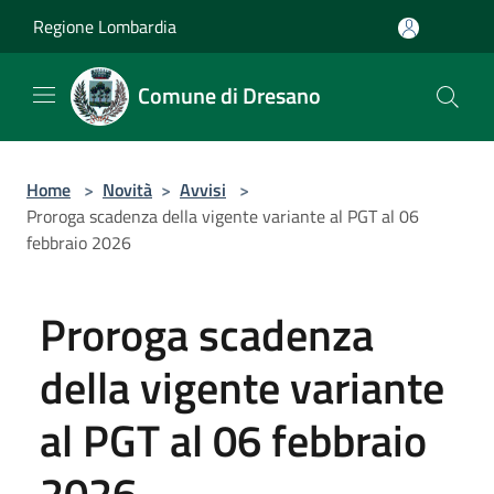
Salta al contenuto principale
Regione Lombardia
Comune di Dresano
Home
>
Novità
>
Avvisi
>
Proroga scadenza della vigente variante al PGT al 06
febbraio 2026
Proroga scadenza
della vigente variante
al PGT al 06 febbraio
2026