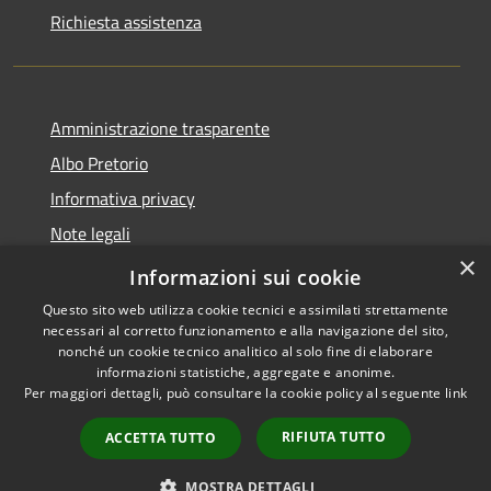
Richiesta assistenza
Amministrazione trasparente
Albo Pretorio
Informativa privacy
Note legali
×
Dichiarazione di accessibilità
Informazioni sui cookie
Questo sito web utilizza cookie tecnici e assimilati strettamente
necessari al corretto funzionamento e alla navigazione del sito,
nonché un cookie tecnico analitico al solo fine di elaborare
informazioni statistiche, aggregate e anonime.
RSS
Copyright © 2026 • Comune di
Per maggiori dettagli, può consultare la cookie policy al seguente
link
Accessibilità
Dresano • Powered by
Privacy
Municipium
Accesso
•
RIFIUTA TUTTO
ACCETTA TUTTO
Cookie
redazione
Mappa del sito
MOSTRA DETTAGLI