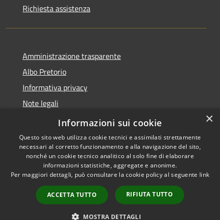
Richiesta assistenza
Amministrazione trasparente
Albo Pretorio
Informativa privacy
Note legali
×
Dichiarazione di accessibilità
Informazioni sui cookie
Questo sito web utilizza cookie tecnici e assimilati strettamente
necessari al corretto funzionamento e alla navigazione del sito,
nonché un cookie tecnico analitico al solo fine di elaborare
informazioni statistiche, aggregate e anonime.
RSS
Copyright © 2026 • Comune di
Per maggiori dettagli, può consultare la cookie policy al seguente
link
Accessibilità
Dresano • Powered by
Privacy
Municipium
Accesso
•
RIFIUTA TUTTO
ACCETTA TUTTO
Cookie
redazione
Mappa del sito
MOSTRA DETTAGLI