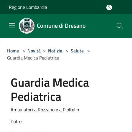
Salta al contenuto principale
Regione Lombardia
Comune di Dresano
Home
>
Novità
>
Notizie
>
Salute
>
Guardia Medica Pediatrica
Guardia Medica
Pediatrica
Ambulatori a Rozzano e a Pioltello
Data :