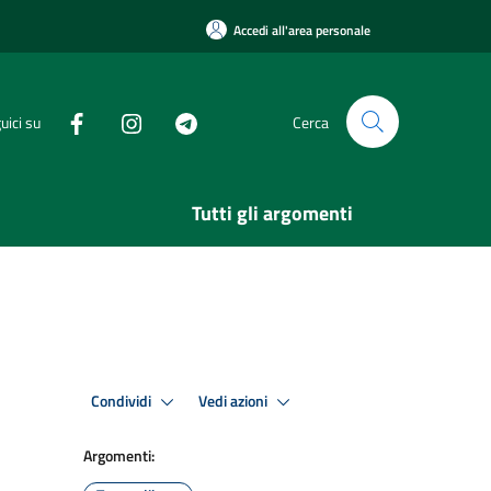
Accedi all'area personale
uici su
Cerca
Tutti gli argomenti
Condividi
Vedi azioni
Argomenti: