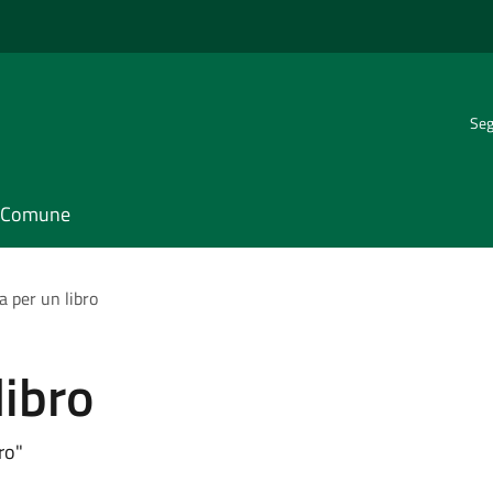
Seg
il Comune
a per un libro
libro
ro"