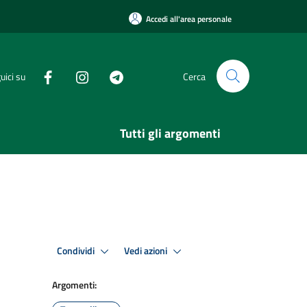
Accedi all'area personale
uici su
Cerca
Tutti gli argomenti
Condividi
Vedi azioni
Argomenti: