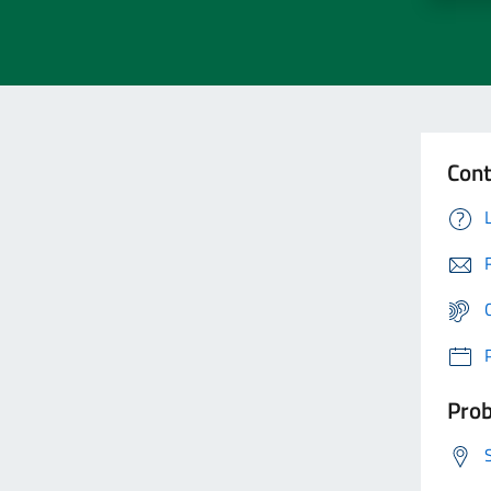
Cont
Prob