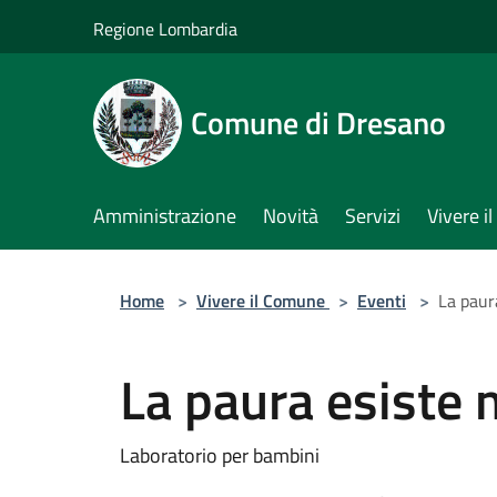
Salta al contenuto principale
Regione Lombardia
Comune di Dresano
Amministrazione
Novità
Servizi
Vivere 
Home
>
Vivere il Comune
>
Eventi
>
La paura
La paura esiste m
Laboratorio per bambini