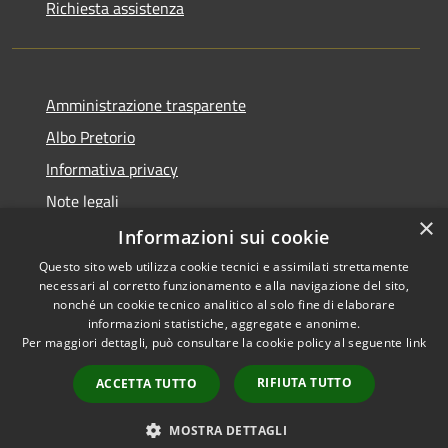
Richiesta assistenza
Amministrazione trasparente
Albo Pretorio
Informativa privacy
Note legali
×
Dichiarazione di accessibilità
Informazioni sui cookie
Questo sito web utilizza cookie tecnici e assimilati strettamente
necessari al corretto funzionamento e alla navigazione del sito,
nonché un cookie tecnico analitico al solo fine di elaborare
informazioni statistiche, aggregate e anonime.
RSS
Copyright © 2026 • Comune di
Per maggiori dettagli, può consultare la cookie policy al seguente
link
Accessibilità
Dresano • Powered by
Privacy
Municipium
Accesso
•
RIFIUTA TUTTO
ACCETTA TUTTO
Cookie
redazione
Mappa del sito
MOSTRA DETTAGLI