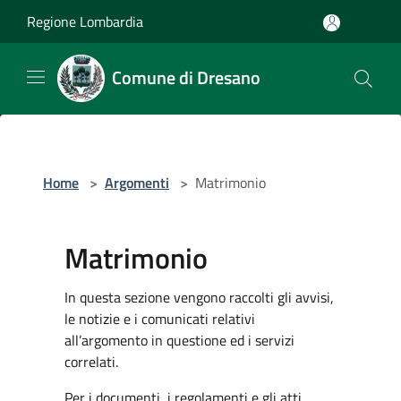
Salta al contenuto principale
Regione Lombardia
Comune di Dresano
Home
>
Argomenti
>
Matrimonio
Matrimonio
In questa sezione vengono raccolti gli avvisi,
le notizie e i comunicati relativi
all’argomento in questione ed i servizi
correlati.
Per i documenti, i regolamenti e gli atti